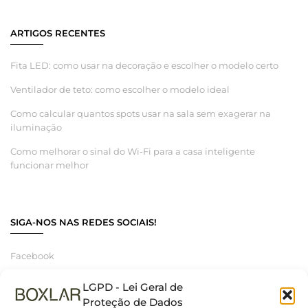
ARTIGOS RECENTES
Fita LED: como usar na decoração e escolher o modelo certo
Ventilador de teto: como escolher o modelo ideal
Como calcular quantos spots usar na sala sem exagerar na
iluminação
Como melhorar o sinal do Wi-Fi para a casa inteligente
funcionar melhor
SIGA-NOS NAS REDES SOCIAIS!
Facebook
Instagram
LGPD - Lei Geral de
Linkedin
Proteção de Dados