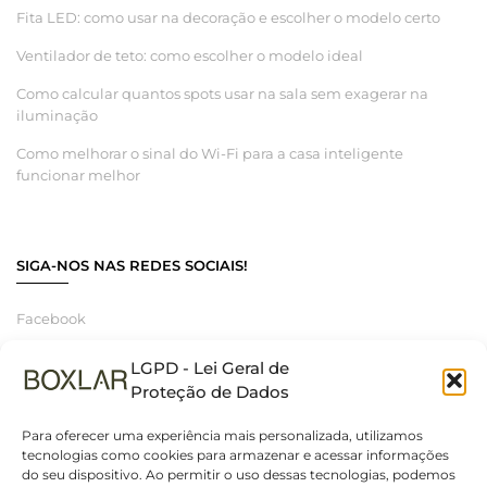
Fita LED: como usar na decoração e escolher o modelo certo
Ventilador de teto: como escolher o modelo ideal
Como calcular quantos spots usar na sala sem exagerar na
iluminação
Como melhorar o sinal do Wi-Fi para a casa inteligente
funcionar melhor
SIGA-NOS NAS REDES SOCIAIS!
Facebook
Instagram
LGPD - Lei Geral de
Linkedin
Proteção de Dados
Para oferecer uma experiência mais personalizada, utilizamos
tecnologias como cookies para armazenar e acessar informações
do seu dispositivo. Ao permitir o uso dessas tecnologias, podemos
© 2025 Boxlar | Soluções em iluminação, elétrica e smart home.