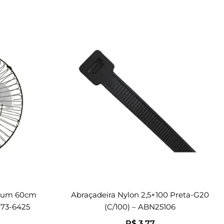
mium 60cm
Abraçadeira Nylon 2,5×100 Preta-G20
 73-6425
(c/100) – ABN25106
R$
3,77