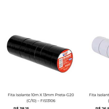
Fita Isolante 10m X 13mm Preta-G20
Fita Isola
(c/10) – FIS13106
R$
38,15
R$
26,