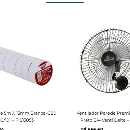
nte 5m X 13mm Branca-G20
Ventilador Parede Pre
(c/10) – FIS13053
Preto Biv-Venti Delta –
84
R$
556,60