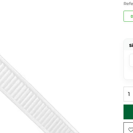
Refe
D
S