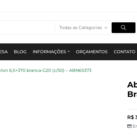
Todas as Categorias
ESA
BLOG
INFORMAÇÕES
ORÇAMENTOS
CONTATO
ylon 6,5×370 branca-G20 (c/50) – ABN65373
Ab
Br
R$
3
E