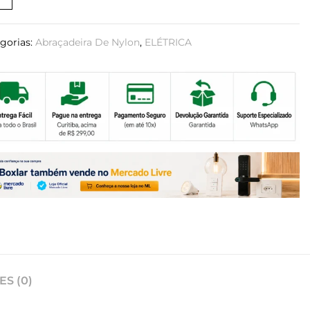
gorias:
Abraçadeira De Nylon
,
ELÉTRICA
S (0)