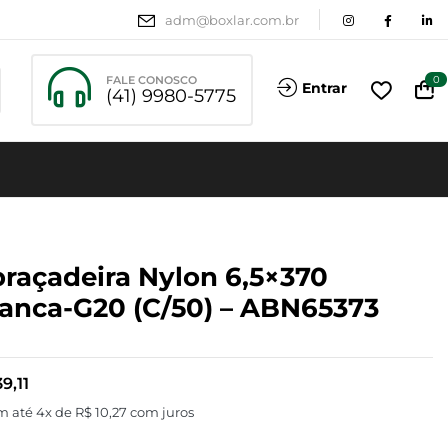
adm@boxlar.com.br
FALE CONOSCO
0
Entrar
(41) 9980-5775
raçadeira Nylon 6,5×370
anca-G20 (c/50) – ABN65373
9,11
m até 4x de
R$
10,27
com juros