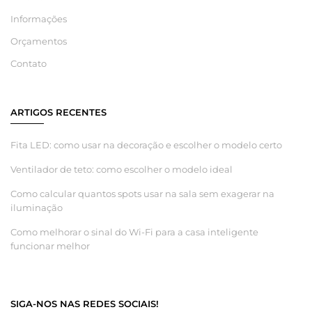
Informações
Orçamentos
Contato
ARTIGOS RECENTES
Fita LED: como usar na decoração e escolher o modelo certo
Ventilador de teto: como escolher o modelo ideal
Como calcular quantos spots usar na sala sem exagerar na
iluminação
Como melhorar o sinal do Wi-Fi para a casa inteligente
funcionar melhor
SIGA-NOS NAS REDES SOCIAIS!