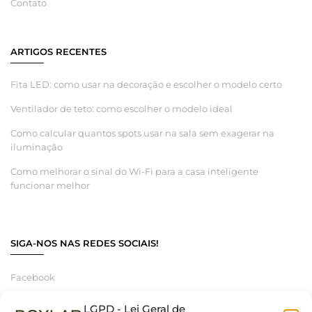
Contato
ARTIGOS RECENTES
Fita LED: como usar na decoração e escolher o modelo certo
Ventilador de teto: como escolher o modelo ideal
Como calcular quantos spots usar na sala sem exagerar na
iluminação
Como melhorar o sinal do Wi-Fi para a casa inteligente
funcionar melhor
SIGA-NOS NAS REDES SOCIAIS!
Facebook
Instagram
LGPD - Lei Geral de