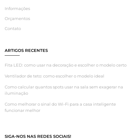
Informações
Orçamentos
Contato
ARTIGOS RECENTES
Fita LED: como usar na decoração e escolher o modelo certo
Ventilador de teto: como escolher o modelo ideal
Como calcular quantos spots usar na sala sem exagerar na
iluminação
Como melhorar o sinal do Wi-Fi para a casa inteligente
funcionar melhor
SIGA-NOS NAS REDES SOCIAIS!