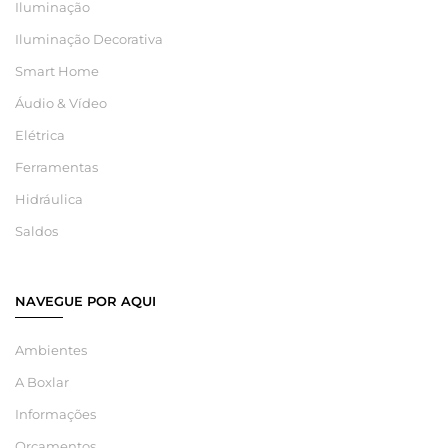
Iluminação
Iluminação Decorativa
Smart Home
Áudio & Vídeo
Elétrica
Ferramentas
Hidráulica
Saldos
NAVEGUE POR AQUI
Ambientes
A Boxlar
Informações
Orçamentos