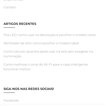
Contato
ARTIGOS RECENTES
Fita LED: como usar na decoração e escolher o modelo certo
Ventilador de teto: como escolher o modelo ideal
Como calcular quantos spots usar na sala sem exagerar na
iluminação
Como melhorar o sinal do Wi-Fi para a casa inteligente
funcionar melhor
SIGA-NOS NAS REDES SOCIAIS!
Facebook