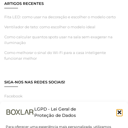
ARTIGOS RECENTES
Fita LED: como usar na decoração e escolher o modelo certo
Ventilador de teto: como escolher o modelo ideal
Como calcular quantos spots usar na sala sem exagerar na
iluminação
Como melhorar o sinal do Wi-Fi para a casa inteligente
funcionar melhor
SIGA-NOS NAS REDES SOCIAIS!
Facebook
Instagram
LGPD - Lei Geral de
Linkedin
Proteção de Dados
Para oferecer uma experiência mais personalizada, utilizamos