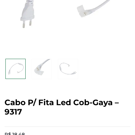
Cabo P/ Fita Led Cob-Gaya –
9317
R$
18,48