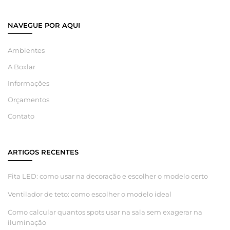
NAVEGUE POR AQUI
Ambientes
A Boxlar
Informações
Orçamentos
Contato
ARTIGOS RECENTES
Fita LED: como usar na decoração e escolher o modelo certo
Ventilador de teto: como escolher o modelo ideal
Como calcular quantos spots usar na sala sem exagerar na
iluminação