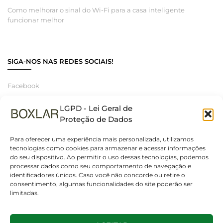
Como melhorar o sinal do Wi-Fi para a casa inteligente
funcionar melhor
SIGA-NOS NAS REDES SOCIAIS!
Facebook
Instagram
LGPD - Lei Geral de
Linkedin
Proteção de Dados
Para oferecer uma experiência mais personalizada, utilizamos
tecnologias como cookies para armazenar e acessar informações
do seu dispositivo. Ao permitir o uso dessas tecnologias, podemos
© 2025 Boxlar | Soluções em iluminação, elétrica e smart home.
processar dados como seu comportamento de navegação e
Todos os direitos reservados. – CNPJ 55.267.682/0001-95
identificadores únicos. Caso você não concorde ou retire o
Cabo p/ fita led cob-Gaya - 9317
consentimento, algumas funcionalidades do site poderão ser
R$
18,48
limitadas.
ADICIONAR AO CARRINHO