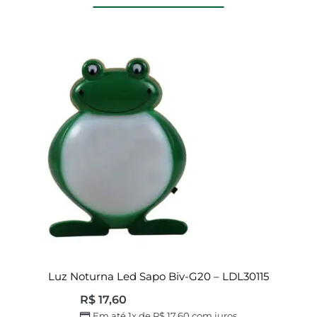
Luz Noturna Led Sapo Biv-G20 – LDL30115
R$
17,60
Em até 1x de
R$
17,60
com juros