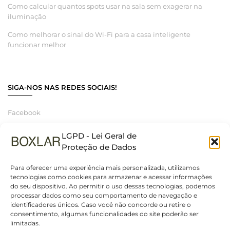
Como calcular quantos spots usar na sala sem exagerar na
iluminação
Como melhorar o sinal do Wi-Fi para a casa inteligente
funcionar melhor
SIGA-NOS NAS REDES SOCIAIS!
Facebook
Instagram
LGPD - Lei Geral de
Linkedin
Proteção de Dados
Para oferecer uma experiência mais personalizada, utilizamos
tecnologias como cookies para armazenar e acessar informações
do seu dispositivo. Ao permitir o uso dessas tecnologias, podemos
© 2025 Boxlar | Soluções em iluminação, elétrica e smart home.
processar dados como seu comportamento de navegação e
Spot sobrepor box redondo Loch para PAR20
Todos os direitos reservados. – CNPJ 55.267.682/0001-95
identificadores únicos. Caso você não concorde ou retire o
branco ABS-Nordecor - 6212
consentimento, algumas funcionalidades do site poderão ser
R$
35,70
limitadas.