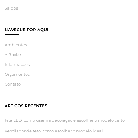
Saldos
NAVEGUE POR AQUI
Ambientes
A Boxlar
Informações
Orçamentos
Contato
ARTIGOS RECENTES
Fita LED: como usar na decoração e escolher o modelo certo
Ventilador de teto: como escolher o modelo ideal