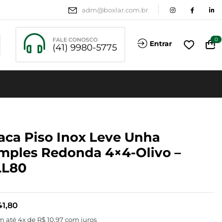
adm@boxlar.com.br
FALE CONOSCO
0
Entrar
(41) 9980-5775
aca Piso Inox Leve Unha
mples Redonda 4×4-Olivo –
LL80
1,80
m até 4x de
R$
10,97
com juros