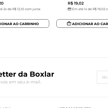
20
R$
19,02
é 2x de
R$
12,10
com juros
Em até 1x de
R$
19,02
c
CIONAR AO CARRINHO
ADICIONAR AO CA
tter da Boxlar
vos em seu e-mail.