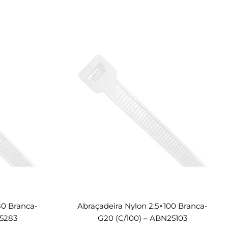
80 Branca-
Abraçadeira Nylon 2,5×100 Branca-
35283
G20 (c/100) – ABN25103