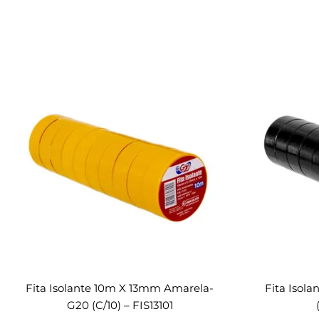
Fita Isolante 10m X 13mm Amarela-
Fita Isol
G20 (c/10) – FIS13101