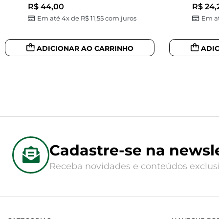
R$
44,00
R$
24,
Em até 4x de
R$
11,55
com juros
Em at
ADICIONAR AO CARRINHO
ADI
Cadastre-se na newsle
Receba novidades e conteúdos exclusi