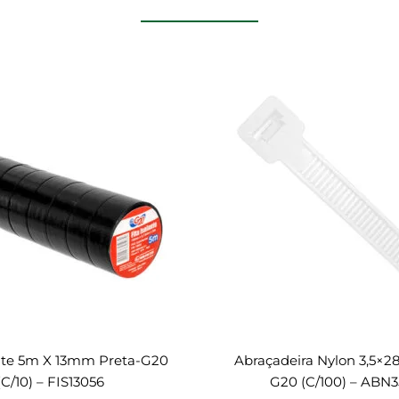
ante 5m X 13mm Preta-G20
Abraçadeira Nylon 3,5×2
(c/10) – FIS13056
G20 (c/100) – ABN