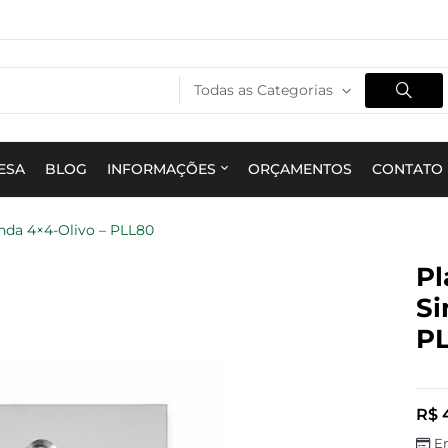
Todas as Categorias
ESA
BLOG
INFORMAÇÕES
ORÇAMENTOS
CONTATO
onda 4×4-Olivo – PLL80
Pl
Si
P
R$
4
E