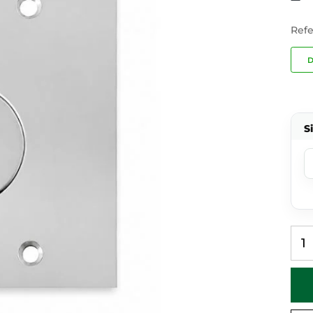
Refe
D
S