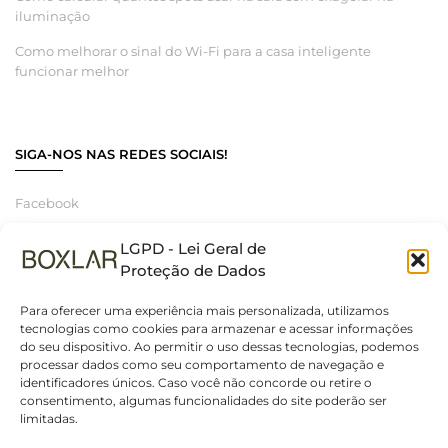
iluminação
Como melhorar o sinal do Wi-Fi para a casa inteligente
funcionar melhor
SIGA-NOS NAS REDES SOCIAIS!
Facebook
Instagram
LGPD - Lei Geral de
Linkedin
Proteção de Dados
Para oferecer uma experiência mais personalizada, utilizamos
tecnologias como cookies para armazenar e acessar informações
do seu dispositivo. Ao permitir o uso dessas tecnologias, podemos
© 2025 Boxlar | Soluções em iluminação, elétrica e smart home.
processar dados como seu comportamento de navegação e
Todos os direitos reservados. – CNPJ 55.267.682/0001-95
identificadores únicos. Caso você não concorde ou retire o
consentimento, algumas funcionalidades do site poderão ser
limitadas.