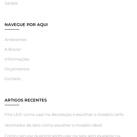
Saldos
NAVEGUE POR AQUI
Ambientes
A Boxlar
Informações
Orçamentos
Contato
ARTIGOS RECENTES
Fita LED: como usar na decoração e escolher o modelo certo
Ventilador de teto: como escolher o modelo ideal
Como calcular quantos spots usar na sala sem exagerar na