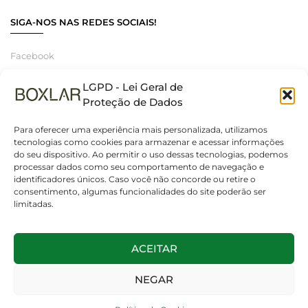
SIGA-NOS NAS REDES SOCIAIS!
Facebook
Instagram
LGPD - Lei Geral de
Linkedin
Proteção de Dados
Para oferecer uma experiência mais personalizada, utilizamos
tecnologias como cookies para armazenar e acessar informações
do seu dispositivo. Ao permitir o uso dessas tecnologias, podemos
© 2025 Boxlar | Soluções em iluminação, elétrica e smart home.
processar dados como seu comportamento de navegação e
Todos os direitos reservados. – CNPJ 55.267.682/0001-95
identificadores únicos. Caso você não concorde ou retire o
consentimento, algumas funcionalidades do site poderão ser
limitadas.
ACEITAR
NEGAR