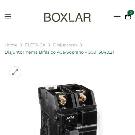
0
Home
ELÉTRICA
Disjuntores
Disjuntor nema Bifásico 40a-Soprano – 5001.5040.21