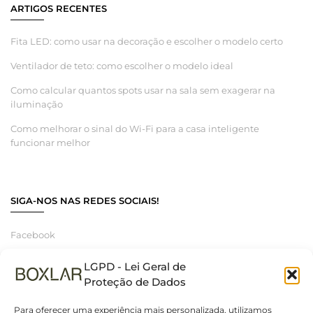
ARTIGOS RECENTES
Fita LED: como usar na decoração e escolher o modelo certo
Ventilador de teto: como escolher o modelo ideal
Como calcular quantos spots usar na sala sem exagerar na
iluminação
Como melhorar o sinal do Wi-Fi para a casa inteligente
funcionar melhor
SIGA-NOS NAS REDES SOCIAIS!
Facebook
Instagram
LGPD - Lei Geral de
Linkedin
Proteção de Dados
Para oferecer uma experiência mais personalizada, utilizamos