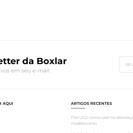
tter da Boxlar
vos em seu e-mail.
 AQUI
ARTIGOS RECENTES
Fita LED: como usar na decoraçã
modelo certo