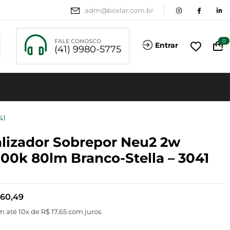
adm@boxlar.com.br
FALE CONOSCO
0
Entrar
(41) 9980-5775
41
lizador Sobrepor Neu2 2w
00k 80lm Branco-Stella – 3041
60,49
m até 10x de
R$
17,65
com juros