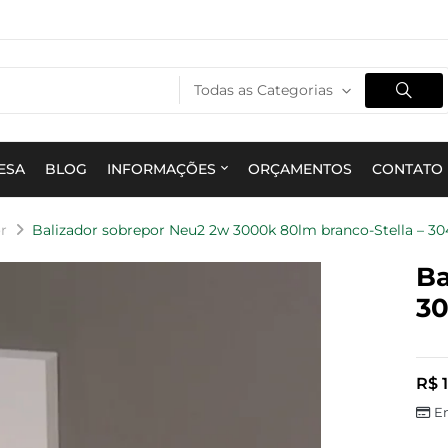
Todas as Categorias
ESA
BLOG
INFORMAÇÕES
ORÇAMENTOS
CONTATO
r
Balizador sobrepor Neu2 2w 3000k 80lm branco-Stella – 30
Ba
30
R$
1
E