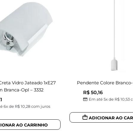
Creta Vidro Jateado 1xE27
Pendente Colore Branco-
 Branca-Opl – 3332
R$
50,16
1
Em até 5x de
R$
10,53
c
é 6x de
R$
10,28
com juros
ADICIONAR AO CA
CIONAR AO CARRINHO