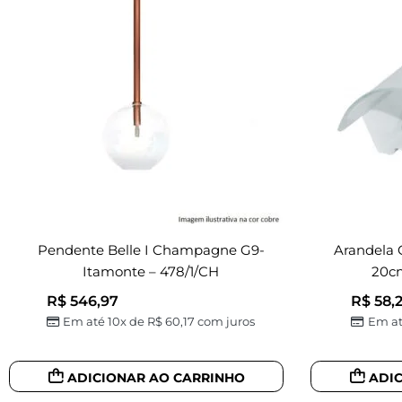
Pendente Belle I Champagne G9-
Arandela 
Itamonte – 478/1/CH
20cm
R$
546,97
R$
58,2
Em até 10x de
R$
60,17
com juros
Em at
ADICIONAR AO CARRINHO
ADI