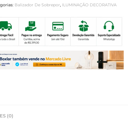
gorias:
Balizador De Sobrepor
,
ILUMINAÇÃO DECORATIVA
S (0)