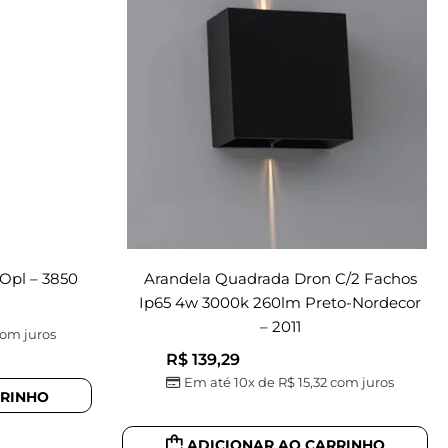
Opl – 3850
Arandela Quadrada Dron C/2 Fachos
Ip65 4w 3000k 260lm Preto-Nordecor
– 2011
om juros
R$
139,29
Em até 10x de
R$
15,32
com juros
RRINHO
ADICIONAR AO CARRINHO